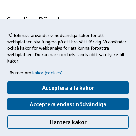
Caroline Rönnberg
Ladda ner högupplöst bild
På fohm.se använder vi nödvändiga kakor för att
webbplatsen ska fungera på ett bra sätt för dig. Vi använder
också kakor för webbanalys för att kunna förbättra
webbplatsen. Du kan när som helst ändra ditt samtycke till
kakor.
Sara Rörbecker
Läs mer om
kakor (cookies)
Skicka e-post
Acceptera alla kakor
Ladda ner högupplöst bild
Acceptera endast nödvändiga
Andreas Sandgren
Hantera kakor