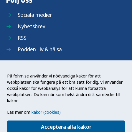
Följ oss
Sociala medier
Nyhetsbrev
RSS
Podden Liv & hälsa
På fohm.se använder vi nödvändiga kakor för att
webbplatsen ska fungera på ett bra sätt för dig. Vi använder
Folkhälsomyndigheten (Fohm) är en nationell
också kakor för webbanalys för att kunna förbättra
kunskapsmyndighet som arbetar för en bättre
webbplatsen. Du kan när som helst ändra ditt samtycke till
folkhälsa. Det gör myndigheten genom att
kakor.
utveckla och stödja samhällets arbete med att
Läs mer om
kakor (cookies)
främja hälsa, förebygga ohälsa och skydda mot
hälsohot. Vår vision är en folkhälsa som stärker
Acceptera alla kakor
samhällets utveckling.