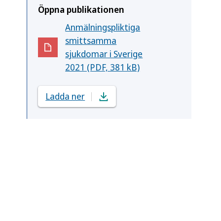
Öppna publikationen
Anmälningspliktiga
smittsamma
(Öppnas i nytt fönster)
sjukdomar i Sverige
2021 (PDF, 381 kB)
Ladda ner