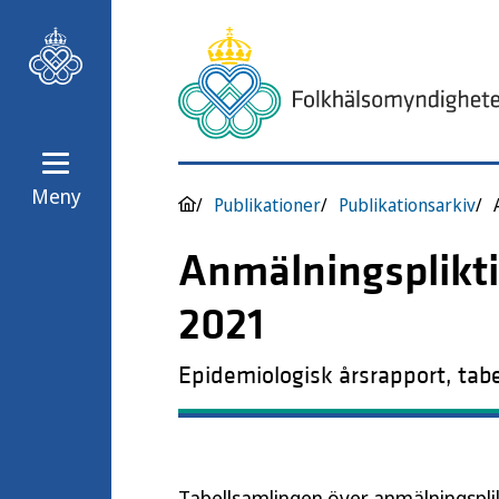
Meny
Publikationer
Publikationsarkiv
Anmälningsplikt
2021
Epidemiologisk årsrapport, tab
Tabellsamlingen över anmälningspl