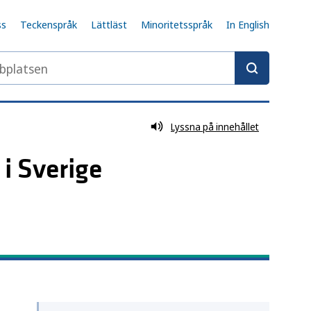
ss
Teckenspråk
Lättläst
Minoritetsspråk
In English
latsen
Lyssna på innehållet
i Sverige