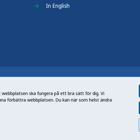
In English
r
n nationell kunskapsmyndighet som
et gör myndigheten genom att utveckla
webbplatsen ska fungera på ett bra sätt för dig. Vi
tt främja hälsa, förebygga ohälsa och
nna förbättra webbplatsen. Du kan när som helst ändra
en folkhälsa som stärker samhällets