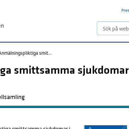
Pre
Sök på webbp
Anmälningspliktiga smittsamma sjukdomar i Sverige 2021
iga smittsamma sjukdomar 
ellsamling
iktiga smittsamma sjukdomar i