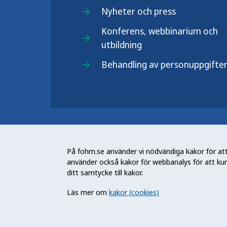
Nyheter och press
Konferens, webbinarium och
utbildning
Behandling av personuppgifte
Folkhälsomyndigheten (Fohm) är e
arbetar för en bättre folkhälsa. D
På fohm.se använder vi nödvändiga kakor för att 
och stödja samhällets arbete med a
använder också kakor för webbanalys för att ku
skydda mot hälsohot. Vår vision är 
ditt samtycke till kakor.
utveckling.
Läs mer om
kakor (cookies)