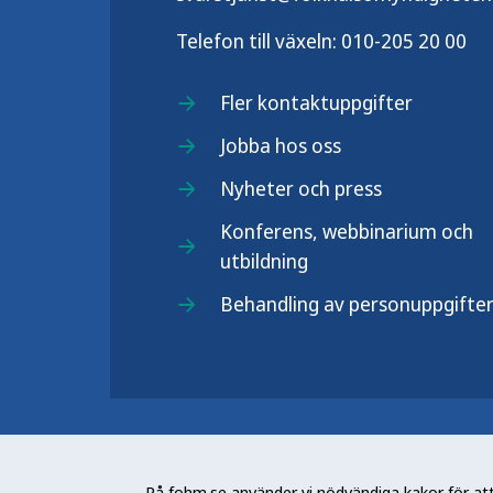
Telefon till växeln:
010-205 20 00
Fler kontaktuppgifter
Jobba hos oss
Nyheter och press
Konferens, webbinarium och
utbildning
Behandling av personuppgifte
Folkhälsomyndigheten (Fohm) är e
arbetar för en bättre folkhälsa. D
På fohm.se använder vi nödvändiga kakor för att 