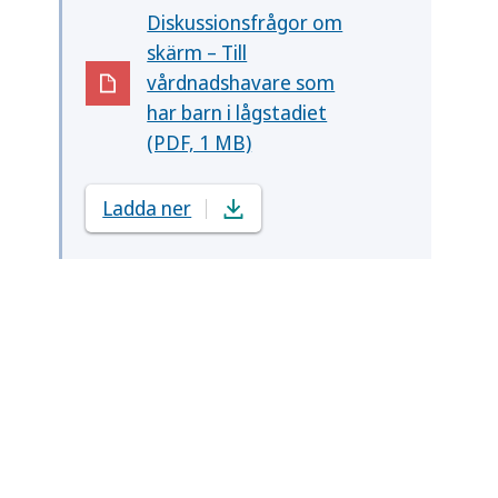
Diskussionsfrågor om
skärm – Till
vårdnadshavare som
(Öppnas i nytt fönster)
har barn i lågstadiet
(PDF, 1 MB)
Ladda ner