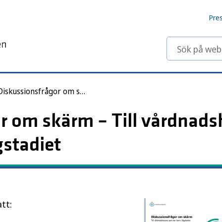
Pre
Sök på webbp
Diskussionsfrågor om skärm – Till vårdnadshavare som har barn i lågstadiet
r om skärm – Till vårdnads
gstadiet
tt: