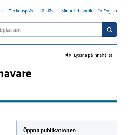
ss
Teckenspråk
Lättläst
Minoritetsspråk
In English
latsen
Lyssna på innehållet
havare
Öppna publikationen