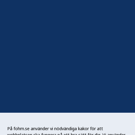
Hantera kakor
In English
Följ oss
Sociala medier
Nyhetsbrev
RSS
Podden Liv & hälsa
På fohm.se använder vi nödvändiga kakor för att
webbplatsen ska fungera på ett bra sätt för dig. Vi använder