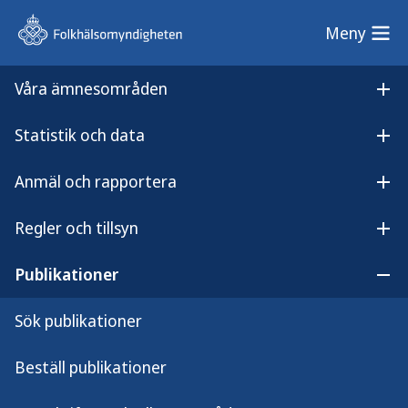
Meny
Meny
Våra ämnesområden
Sök på webbplatsen
Öp
Statistik och data
Lyssna på
Öpp
Epidemiologisk årsrapport 2002
innehållet
Anmäl och rapportera
Epidemiologisk årsrapport
Öpp
2002
Regler och tillsyn
Öpp
Publikationer
Öpp
Sök publikationer
Epidemiologisk årsrapport över smittsamma
sjukdomar i Sverige 2002.
Beställ publikationer
Relaterade sidor