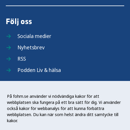
Följ oss
Sociala medier
Nyhetsbrev
RSS
Podden Liv & hälsa
På fohm.se använder vi nödvändiga kakor för att
webbplatsen ska fungera på ett bra sätt för dig. Vi använder
Folkhälsomyndigheten (Fohm) är en nationell
också kakor för webbanalys för att kunna förbättra
kunskapsmyndighet som arbetar för en bättre
webbplatsen. Du kan när som helst ändra ditt samtycke till
folkhälsa. Det gör myndigheten genom att
kakor.
utveckla och stödja samhällets arbete med att