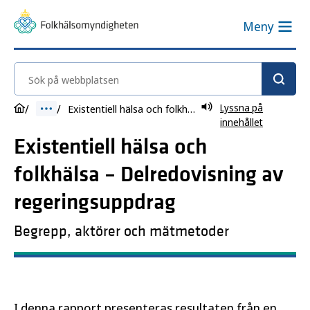
Meny
Sök på webbplatsen
Lyssna på
Existentiell hälsa och folkhälsa – Delredovisning av regeringsuppdrag
innehållet
Existentiell hälsa och
folkhälsa – Delredovisning av
regeringsuppdrag
Begrepp, aktörer och mätmetoder
I denna rapport presenteras resultaten från en