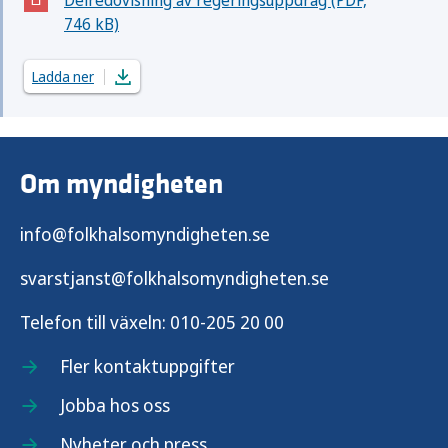
Delredovisning av regeringsuppdrag (PDF,
(Öppnas i nytt fönster)
746 kB)
Ladda ner
Om myndigheten
info@folkhalsomyndigheten.se
svarstjanst@folkhalsomyndigheten.se
Telefon till växeln:
010-205 20 00
Fler kontaktuppgifter
Jobba hos oss
Nyheter och press