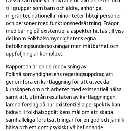
Dessa kan både vara riktade till allmänheten och
till grupper som barn och äldre, anhöriga,
migranter, nationella minoriteter, hbtqi-personer
och personer med funktionsnedsättning. Frågor
med bäring på existentiella aspekter hittas till viss
del inom Folkhälsomyndighetens egna
befolkningsundersökningar men mätbarhet och
uppföljning är komplext.
Rapporten är en delredovisning av
Folkhälsomyndighetens regeringsuppdrag att
genomföra en kartläggning för att utveckla
kunskapen om och arbetet med existentiell hälsa
samt att, utifrån resultaten av kartläggningen,
lämna förslag på hur existentiella perspektiv kan
bidra till folkhälsopolitikens mål om att skapa
samhälleliga förutsättningar för en god och jämlik
hälsa och ett gott psykiskt välbefinnande.