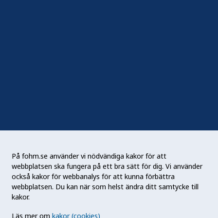
Följ oss
Sociala medier
Nyhetsbrev
RSS
Podden Liv & hälsa
På fohm.se använder vi nödvändiga kakor för att
webbplatsen ska fungera på ett bra sätt för dig. Vi använder
Folkhälsomyndigheten (Fohm) är en nationell
också kakor för webbanalys för att kunna förbättra
kunskapsmyndighet som arbetar för en bättre
webbplatsen. Du kan när som helst ändra ditt samtycke till
folkhälsa. Det gör myndigheten genom att
kakor.
utveckla och stödja samhällets arbete med att
Läs mer om
kakor (cookies)