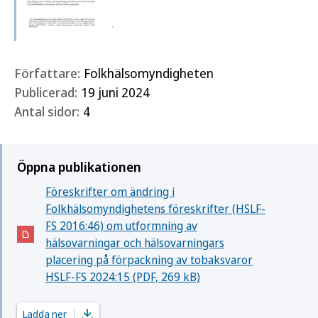
Författare:
Folkhälsomyndigheten
Publicerad:
19 juni 2024
Antal sidor:
4
Öppna publikationen
Föreskrifter om ändring i
Folkhälsomyndighetens föreskrifter (HSLF-
FS 2016:46) om utformning av
(Öppnas i nytt fönster)
hälsovarningar och hälsovarningars
placering på förpackning av tobaksvaror
HSLF-FS 2024:15 (PDF, 269 kB)
Ladda ner