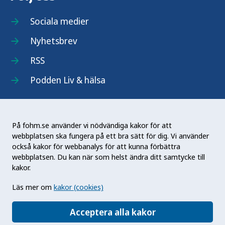
Sociala medier
Nyhetsbrev
RSS
Podden Liv & hälsa
På fohm.se använder vi nödvändiga kakor för att
webbplatsen ska fungera på ett bra sätt för dig. Vi använder
Folkhälsomyndigheten (Fohm) är en nationell
också kakor för webbanalys för att kunna förbättra
kunskapsmyndighet som arbetar för en bättre
webbplatsen. Du kan när som helst ändra ditt samtycke till
folkhälsa. Det gör myndigheten genom att
kakor.
utveckla och stödja samhällets arbete med att
Läs mer om
kakor (cookies)
främja hälsa, förebygga ohälsa och skydda mot
hälsohot. Vår vision är en folkhälsa som stärker
Acceptera alla kakor
samhällets utveckling.