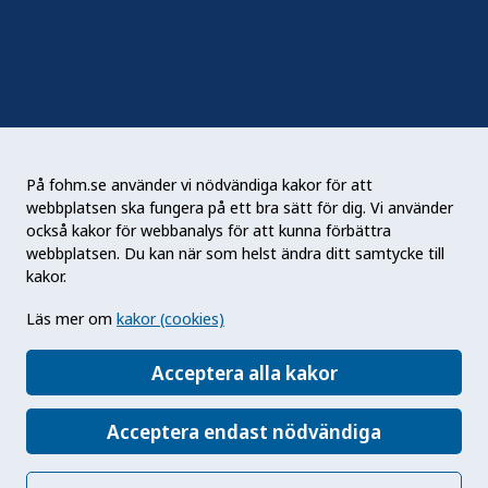
Nyhetsbrev
RSS
Podden Liv & hälsa
På fohm.se använder vi nödvändiga kakor för att
webbplatsen ska fungera på ett bra sätt för dig. Vi använder
Folkhälsomyndigheten (Fohm) är en nationell
också kakor för webbanalys för att kunna förbättra
kunskapsmyndighet som arbetar för en bättre
webbplatsen. Du kan när som helst ändra ditt samtycke till
folkhälsa. Det gör myndigheten genom att
kakor.
utveckla och stödja samhällets arbete med att
Läs mer om
kakor (cookies)
främja hälsa, förebygga ohälsa och skydda mot
hälsohot. Vår vision är en folkhälsa som stärker
Acceptera alla kakor
samhällets utveckling.
Acceptera endast nödvändiga