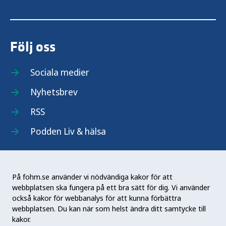
Följ oss
Sociala medier
Nyhetsbrev
RSS
Podden Liv & hälsa
På fohm.se använder vi nödvändiga kakor för att
webbplatsen ska fungera på ett bra sätt för dig. Vi använder
Folkhälsomyndigheten (Fohm) är en nationell
också kakor för webbanalys för att kunna förbättra
kunskapsmyndighet som arbetar för en bättre
webbplatsen. Du kan när som helst ändra ditt samtycke till
folkhälsa. Det gör myndigheten genom att
kakor.