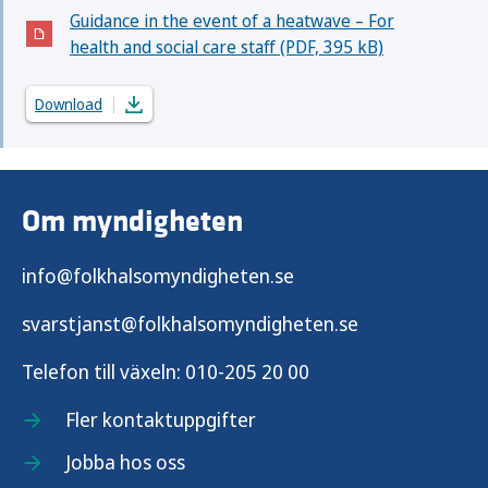
Guidance in the event of a heatwave – For
(Öppnas i nytt fönster)
health and social care staff (PDF, 395 kB)
Download
Om myndigheten
info@folkhalsomyndigheten.se
svarstjanst@folkhalsomyndigheten.se
Telefon till växeln:
010-205 20 00
Fler kontaktuppgifter
Jobba hos oss