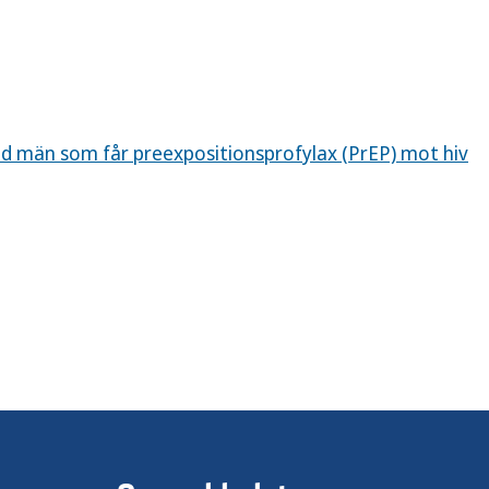
d män som får preexpositionsprofylax (PrEP) mot hiv