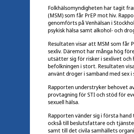
Folkhälsomyndigheten har tagit fr
(MSM) som får PrEP mot hiv. Rappor
genomförts på Venhälsan i Stockhol
psykisk hälsa samt alkohol- och d
Resultaten visar att MSM som får P
sexliv. Däremot har många hög före
utsätter sig för risker i sexlivet o
befolkningen i stort. Resultaten vis
använt droger i samband med sex i s
Rapporten understryker behovet av 
provtagning för STI och stöd för ev
sexuell hälsa.
Rapporten vänder sig i första hand
också till beslutsfattare och tjän
samt till det civila samhällets organ