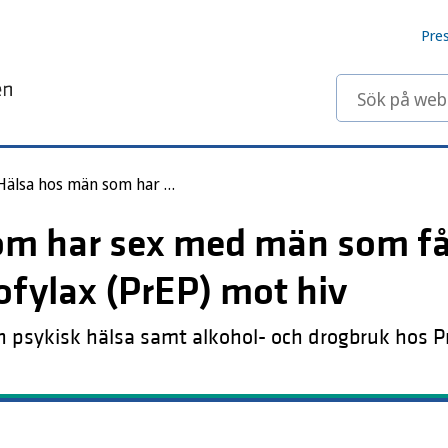
Pre
Sök på webbp
Hälsa hos män som har sex med män som får preexpositionsprofylax (PrEP) mot hiv
om har sex med män som få
ofylax (PrEP) mot hiv
 psykisk hälsa samt alkohol- och drogbruk hos P