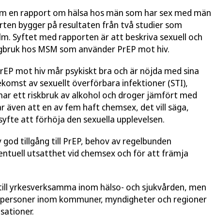
am en rapport om hälsa hos män som har sex med män
ten bygger på resultaten från två studier som
m. Syftet med rapporten är att beskriva sexuell och
rogbruk hos MSM som använder PrEP mot hiv.
rEP mot hiv mår psykiskt bra och är nöjda med sina
komst av sexuellt överförbara infektioner (STI),
ch har ett riskbruk av alkohol och droger jämfört med
ar även att en av fem haft chemsex, det vill säga,
yfte att förhöja den sexuella upplevelsen.
god tillgång till PrEP, behov av regelbunden
entuell utsatthet vid chemsex och för att främja
 till yrkesverksamma inom hälso- och sjukvården, men
stepersoner inom kommuner, myndigheter och regioner
isationer.