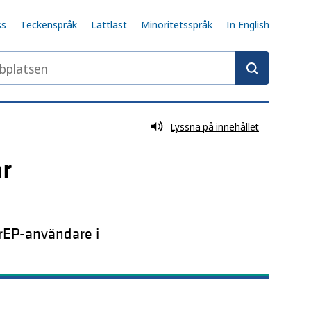
ss
Teckenspråk
Lättläst
Minoritetsspråk
In English
latsen
Lyssna på innehållet
r
rEP-användare i