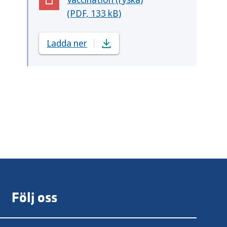
(Öppnas i nytt fönster)
(PDF, 133 kB)
Ladda ner
Följ oss