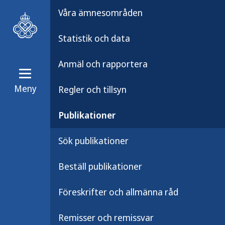
Våra ämnesområden
Statistik och data
Anmäl och rapportera
Meny
Regler och tillsyn
Publikationer
Publikationsarkiv
Publikationer
Hälsodeklaration 
Sök publikationer
Beställ publikationer
Denna blankett på ryska kan använ
Föreskrifter och allmänna råd
vaccination. Den kan fyllas i digitalt
Remisser och remissvar
Blanketten i svensk