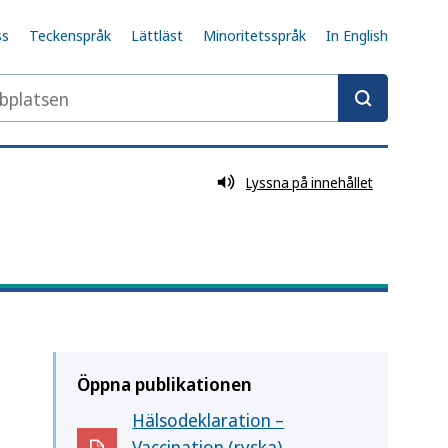
ss
Teckenspråk
Lättläst
Minoritetsspråk
In English
latsen
Lyssna på innehållet
Öppna publikationen
Hälsodeklaration –
Vaccination (ryska)