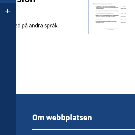
Öppna undermeny för Om Folkhälsomyndigheten
ladda ned på andra språk.
Om webbplatsen