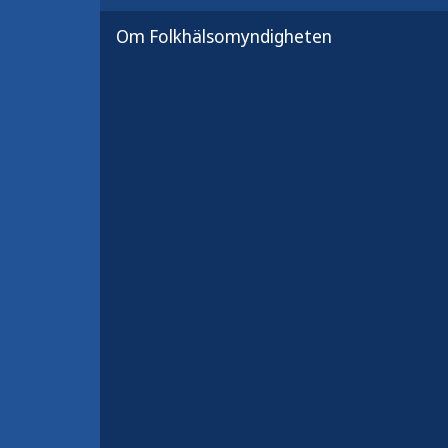
Om Folkhälsomyndigheten
Hälsodeklaration – Vaccination
Via länken finns även affischen att 
Författare:
Folkhälsomyndigheten
Publicerad:
15 september 2023
Antal sidor:
1
Artikelnummer:
23077-12
Om myndigheten