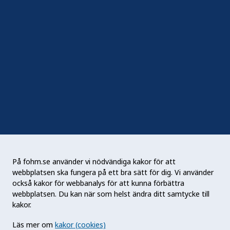
Följ oss
Sociala medier
Nyhetsbrev
RSS
Podden Liv & hälsa
På fohm.se använder vi nödvändiga kakor för att
webbplatsen ska fungera på ett bra sätt för dig. Vi använder
Folkhälsomyndigheten (Fohm) är en nationell
också kakor för webbanalys för att kunna förbättra
kunskapsmyndighet som arbetar för en bättre
webbplatsen. Du kan när som helst ändra ditt samtycke till
folkhälsa. Det gör myndigheten genom att
kakor.
utveckla och stödja samhällets arbete med att
Läs mer om
kakor (cookies)