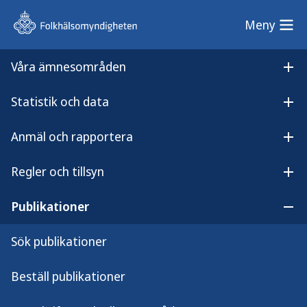
Meny
Meny
Våra ämnesområden
Sök på webbplatsen
Öp
Statistik och data
Lyssna på
Öpp
Livsvillkorens och levnadsvanornas betydelse för hälsan i klimakteriet
innehållet
Anmäl och rapportera
Livsvillkorens och
Öpp
levnadsvanornas betydelse för
Regler och tillsyn
Öpp
hälsan i klimakteriet
Publikationer
Öpp
Sök publikationer
Beställ publikationer
I detta faktablad sammanfattar
Folkhälsomyndigheten en kartläggning av