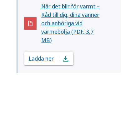
När det blir för varmt –
Råd till dig, dina vänner
och anhöriga vid
(Öppnas i nytt fönster)
värmebölja (PDF, 3,7
MB)
Ladda ner