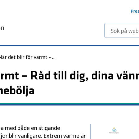
Pre
Sök på webbp
När det blir för varmt – Råd till dig, dina vänner och anhöriga vid värmebölja
armt – Råd till dig, dina vä
mebölja
kna med både en stigande
r blir vanligare. Extrem värme är