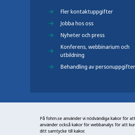
Fler kontaktuppgifter
Jobba hos oss
Nyheter och press
Konferens, webbinarium och
utbildning
Behandling av personuppgifte
Folkhälsomyndigheten (Fohm) är e
arbetar för en bättre folkhälsa. D
På fohm.se använder vi nödvändiga kakor för att 
och stödja samhällets arbete med a
använder också kakor för webbanalys för att ku
skydda mot hälsohot. Vår vision är 
ditt samtycke till kakor.