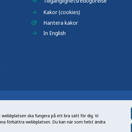
Tillgänglighetsredogörelse
Kakor (cookies)
Hantera kakor
In English
r
n nationell kunskapsmyndighet som
et gör myndigheten genom att utveckla
webbplatsen ska fungera på ett bra sätt för dig. Vi
tt främja hälsa, förebygga ohälsa och
nna förbättra webbplatsen. Du kan när som helst ändra
en folkhälsa som stärker samhällets