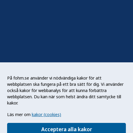
Följ oss
Sociala medier
Nyhetsbrev
RSS
Podden Liv & hälsa
På fohm.se använder vi nödvändiga kakor för att
webbplatsen ska fungera på ett bra sätt för dig. Vi använder
Folkhälsomyndigheten (Fohm) är en nationell
också kakor för webbanalys för att kunna förbättra
kunskapsmyndighet som arbetar för en bättre
webbplatsen. Du kan när som helst ändra ditt samtycke till
folkhälsa. Det gör myndigheten genom att
kakor.
utveckla och stödja samhällets arbete med att
Läs mer om
kakor (cookies)
främja hälsa, förebygga ohälsa och skydda mot
hälsohot. Vår vision är en folkhälsa som stärker
Acceptera alla kakor