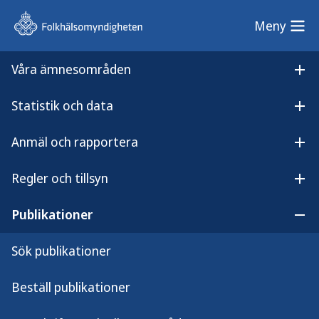
Meny
Meny
Våra ämnesområden
Sök på webbplatsen
Öp
Statistik och data
Lyssna på
Öpp
Plan för eventuella råd, rekommendationer och smittskyddsåtgärder mot covid-19
innehållet
Anmäl och rapportera
Plan för eventuella råd,
Öpp
rekommendationer och
Regler och tillsyn
Öpp
smittskyddsåtgärder mot
Publikationer
Öpp
covid-19
Sök publikationer
Regeringens uppdrag S2022/02127
Beställ publikationer