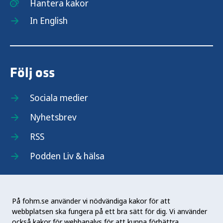
Hantera kakor
In English
Följ oss
Sociala medier
Nyhetsbrev
RSS
Podden Liv & hälsa
På fohm.se använder vi nödvändiga kakor för att
webbplatsen ska fungera på ett bra sätt för dig. Vi använder
Folkhälsomyndigheten (Fohm) är en nationell
också kakor för webbanalys för att kunna förbättra