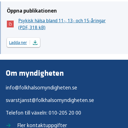
Öppna publikationen
Psykisk hälsa bland 11-, 13- och 15-åringar
(Öppnas i nytt fönster)
(PDF, 318 kB)
Ladda ner
Om myndigheten
info@folkhalsomyndigheten.se
svarstjanst@folkhalsomyndigheten.se
Telefon till växeln:
010-205 20 00
Fler kontaktuppgifter