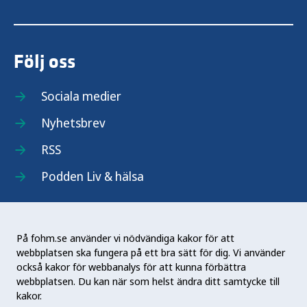
Följ oss
Sociala medier
Nyhetsbrev
RSS
Podden Liv & hälsa
På fohm.se använder vi nödvändiga kakor för att
webbplatsen ska fungera på ett bra sätt för dig. Vi använder
Folkhälsomyndigheten (Fohm) är en nationell
också kakor för webbanalys för att kunna förbättra
kunskapsmyndighet som arbetar för en bättre
webbplatsen. Du kan när som helst ändra ditt samtycke till
folkhälsa. Det gör myndigheten genom att
kakor.