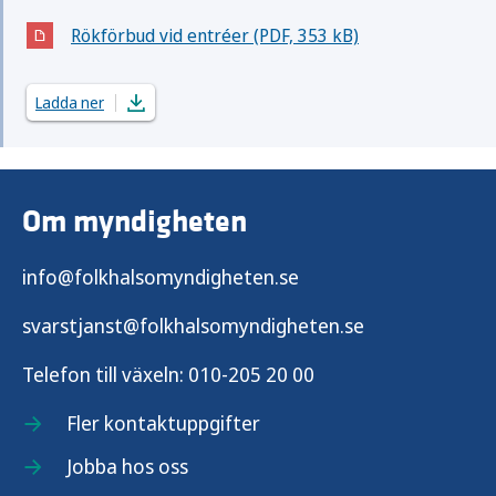
Rökförbud vid entréer (PDF, 353 kB)
(Öppnas i nytt fönster)
Ladda ner
Om myndigheten
info@folkhalsomyndigheten.se
svarstjanst@folkhalsomyndigheten.se
Telefon till växeln:
010-205 20 00
Fler kontaktuppgifter
Jobba hos oss