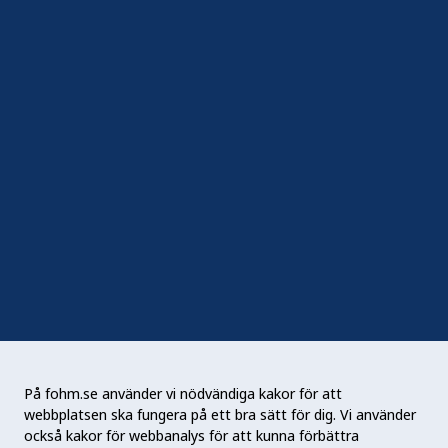
In English
Följ oss
Sociala medier
Nyhetsbrev
RSS
Podden Liv & hälsa
På fohm.se använder vi nödvändiga kakor för att
webbplatsen ska fungera på ett bra sätt för dig. Vi använder
Folkhälsomyndigheten (Fohm) är en nationell
också kakor för webbanalys för att kunna förbättra