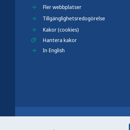
.se
Fler webbplatser
Tillgänglighetsredogörelse
Kakor (cookies)
Hantera kakor
In English
r
n nationell kunskapsmyndighet som
et gör myndigheten genom att utveckla