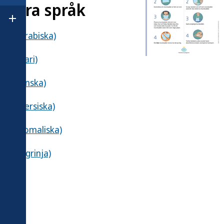
 andra språk
Öppna undermeny för Om Folkhälsomyndigheten
dd (arabiska)
dd (dari)
dd (finska)
dd (persiska)
dd (somaliska)
d (tigrinja)
asks