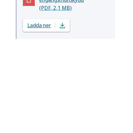
(Öppnas i nytt fönster)
(PDF, 2,1 MB)
Ladda ner