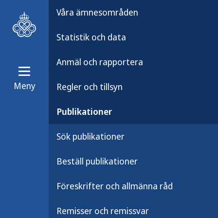
Våra ämnesområden
Statistik och data
Anmäl och rapportera
Meny
Regler och tillsyn
Publikationer
Publikationsarkiv
Publikationer
Så använder du
Sök publikationer
Beställ publikationer
I denna affisch visar vi hur du anvä
Föreskrifter och allmänna råd
Rätt använda kan munskydd vara et
riskreducerande åtgärder för att hi
Remisser och remissvar