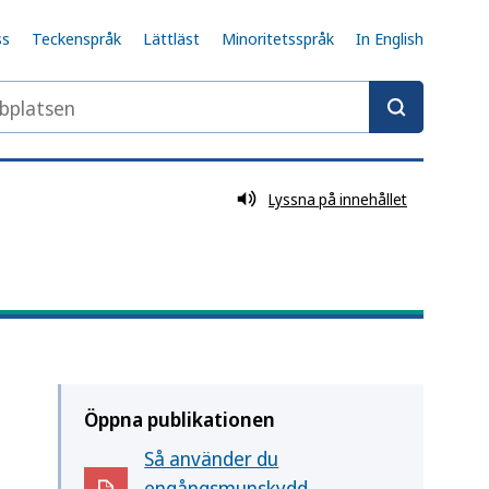
ss
Teckenspråk
Lättläst
Minoritetsspråk
In English
latsen
Lyssna på innehållet
Öppna publikationen
Så använder du
engångsmunskydd