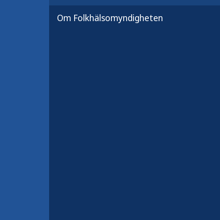
Översättningar till
Om Folkhälsomyndigheten
Så använder du engångsmunsky
Så använder du engångsmunsky
Så använder du engångsmunsky
Så använder du engångsmunsky
Så använder du engångsmunsky
Så använder du engångsmunskyd
How to wear single use face m
Relaterad läsning