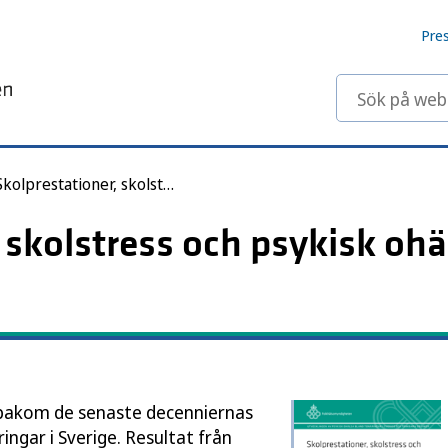
Pre
Sök på webbp
Skolprestationer, skolstress och psykisk ohälsa bland tonåringar
 skolstress och psykisk ohä
bakom de senaste decenniernas
ingar i Sverige. Resultat från