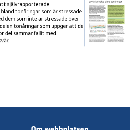
att självrapporterade
 bland tonåringar som är stressade
ed dem som inte är stressade över
andelen tonåringar som uppger att de
stor del sammanfallit med
vär.
Om webbplatsen