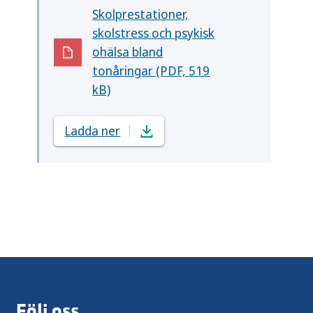
Skolprestationer,
skolstress och psykisk
ohälsa bland
(Öppnas i nytt fönster)
tonåringar (PDF, 519
kB)
Ladda ner
Följ oss