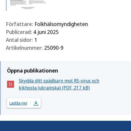
Författare:
Folkhälsomyndigheten
Publicerad:
4 juni 2025
Antal sidor:
1
Artikelnummer:
25090-9
Öppna publikationen
Skydda ditt spädbarn mot RS-virus och
(Öppnas i nytt fönster)
kikhosta (ukrainska) (PDF, 217 kB)
Ladda ner