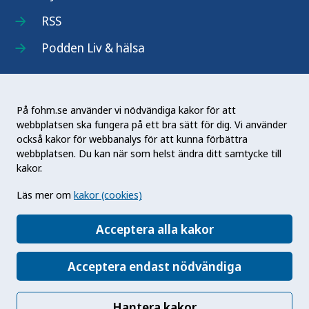
RSS
Podden Liv & hälsa
På fohm.se använder vi nödvändiga kakor för att
webbplatsen ska fungera på ett bra sätt för dig. Vi använder
Folkhälsomyndigheten (Fohm) är en nationell
också kakor för webbanalys för att kunna förbättra
kunskapsmyndighet som arbetar för en bättre
webbplatsen. Du kan när som helst ändra ditt samtycke till
folkhälsa. Det gör myndigheten genom att
kakor.
utveckla och stödja samhällets arbete med att
Läs mer om
kakor (cookies)
främja hälsa, förebygga ohälsa och skydda mot
hälsohot. Vår vision är en folkhälsa som stärker
Acceptera alla kakor
samhällets utveckling.
Acceptera endast nödvändiga
Hantera kakor