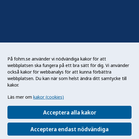
Nyhetsbrev
RSS
Podden Liv & hälsa
På fohm.se använder vi nödvändiga kakor för att
webbplatsen ska fungera på ett bra sätt för dig. Vi använder
Folkhälsomyndigheten (Fohm) är en nationell
också kakor för webbanalys för att kunna förbättra
kunskapsmyndighet som arbetar för en bättre
webbplatsen. Du kan när som helst ändra ditt samtycke till
folkhälsa. Det gör myndigheten genom att
kakor.
utveckla och stödja samhällets arbete med att
Läs mer om
kakor (cookies)
främja hälsa, förebygga ohälsa och skydda mot
hälsohot. Vår vision är en folkhälsa som stärker
Acceptera alla kakor
samhällets utveckling.
Acceptera endast nödvändiga