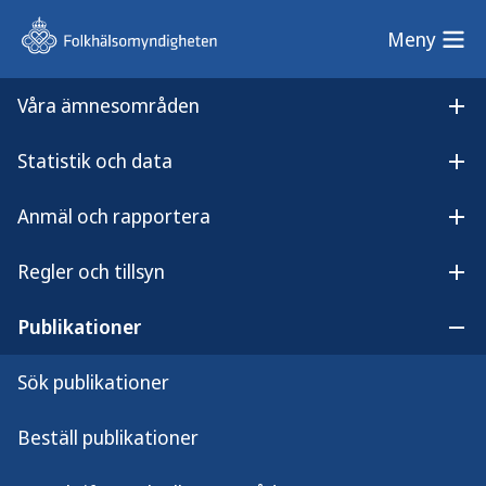
Meny
Meny
Våra ämnesområden
Sök på webbplatsen
Öp
Statistik och data
Lyssna på
Öpp
Socioemotionell förmåga hos treåringar
innehållet
Anmäl och rapportera
Socioemotionell förmåga hos
Öpp
treåringar
Regler och tillsyn
Öpp
Resultat från en befolkningsbaserad studie i
Publikationer
Öpp
Västerbottens län
Sök publikationer
Beställ publikationer
Rapporten beskriver resultaten från en studie i