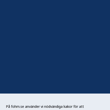
Kakor (cookies)
Hantera kakor
In English
Följ oss
Sociala medier
Nyhetsbrev
RSS
Podden Liv & hälsa
På fohm.se använder vi nödvändiga kakor för att