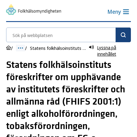
Meny
Sök på webbplatsen
Lyssna på
Statens folkhälsoinstituts föreskrifter om upphävande av institutets föreskrifter och allmänna råd (FHIFS 2001:1) enligt alkoholförordningen, tobaksförordningen, förordningen om EG:s förordningar om jordbruksprodukter FHIFS 2010:4
innehållet
Statens folkhälsoinstituts
föreskrifter om upphävande
av institutets föreskrifter och
allmänna råd (FHIFS 2001:1)
enligt alkoholförordningen,
tobaksförordningen,