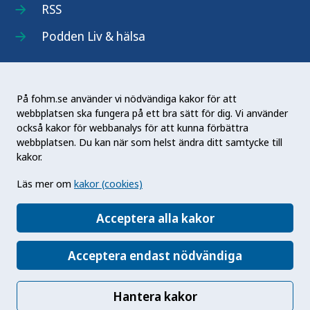
RSS
Podden Liv & hälsa
På fohm.se använder vi nödvändiga kakor för att
webbplatsen ska fungera på ett bra sätt för dig. Vi använder
Folkhälsomyndigheten (Fohm) är en nationell
också kakor för webbanalys för att kunna förbättra
kunskapsmyndighet som arbetar för en bättre
webbplatsen. Du kan när som helst ändra ditt samtycke till
folkhälsa. Det gör myndigheten genom att
kakor.
utveckla och stödja samhällets arbete med att
Läs mer om
kakor (cookies)
främja hälsa, förebygga ohälsa och skydda mot
hälsohot. Vår vision är en folkhälsa som stärker
Acceptera alla kakor
samhällets utveckling.
Acceptera endast nödvändiga
Hantera kakor