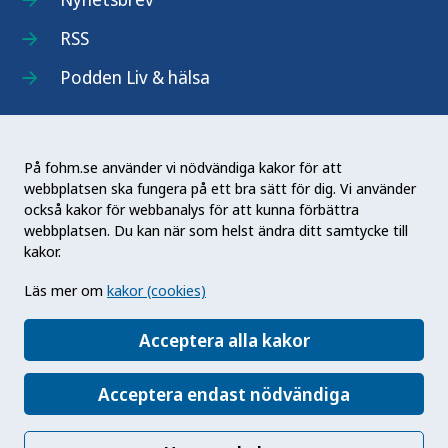
RSS
Podden Liv & hälsa
På fohm.se använder vi nödvändiga kakor för att
webbplatsen ska fungera på ett bra sätt för dig. Vi använder
Folkhälsomyndigheten (Fohm) är en nationell
också kakor för webbanalys för att kunna förbättra
kunskapsmyndighet som arbetar för en bättre
webbplatsen. Du kan när som helst ändra ditt samtycke till
folkhälsa. Det gör myndigheten genom att
kakor.
utveckla och stödja samhällets arbete med att
Läs mer om
kakor (cookies)
främja hälsa, förebygga ohälsa och skydda mot
hälsohot. Vår vision är en folkhälsa som stärker
Acceptera alla kakor
samhällets utveckling.
Acceptera endast nödvändiga