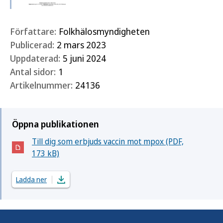
Författare:
Folkhälosmyndigheten
Publicerad:
2 mars 2023
Uppdaterad:
5 juni 2024
Antal sidor:
1
Artikelnummer:
24136
Öppna publikationen
Till dig som erbjuds vaccin mot mpox (PDF,
(Öppnas i nytt fönster)
173 kB)
Ladda ner