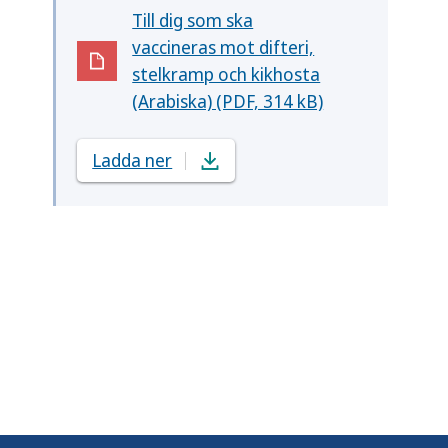
Till dig som ska
vaccineras mot difteri,
(Öppnas i nytt fönster)
stelkramp och kikhosta
(Arabiska) (PDF, 314 kB)
Ladda ner