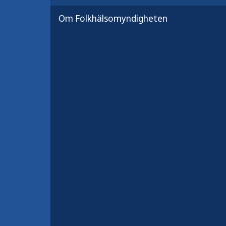
vaccinationsprogrammet. Dessa s
Om Folkhälsomyndigheten
kan vara allvarliga. Att vaccinera s
sjukdomarna.
Svensk version:
Till dig som ska vac
kikhosta
Via länken finns även faktabladet p
Författare:
Folkhälsomyndigheten
Publicerad:
2 december 2021
Uppdaterad:
5 februari 2024
Antal sidor:
1
Artikelnummer:
23179-1