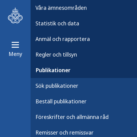
Våra ämnesområden
Statistik och data
Anmäl och rapportera
Meny
Regler och tillsyn
Publikationer
Publikationsarkiv
Publikationer
Till dig som ska 
Sök publikationer
kikhosta (Arabis
Beställ publikationer
Föreskrifter och allmänna råd
Ett faktablad på arabiska till elever
Remisser och remissvar
vaccination mot difteri, stelkramp 