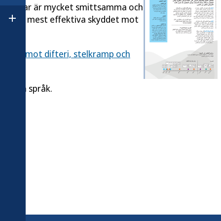
jukdomar är mycket smittsamma och
ig är det mest effektiva skyddet mot
Öppna undermeny för Om Folkhälsomyndigheten
cineras mot difteri, stelkramp och
å andra språk.