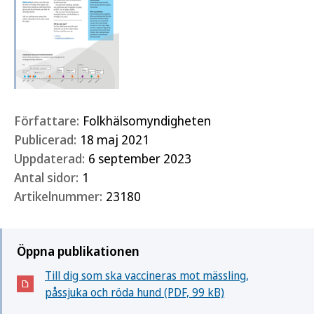
Författare:
Folkhälsomyndigheten
Publicerad:
18 maj 2021
Uppdaterad:
6 september 2023
Antal sidor:
1
Artikelnummer:
23180
Öppna publikationen
Till dig som ska vaccineras mot mässling,
(Öppnas i nytt fönster)
påssjuka och röda hund (PDF, 99 kB)