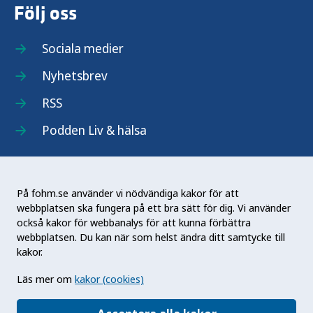
Följ oss
Sociala medier
Nyhetsbrev
RSS
Podden Liv & hälsa
På fohm.se använder vi nödvändiga kakor för att
webbplatsen ska fungera på ett bra sätt för dig. Vi använder
Folkhälsomyndigheten (Fohm) är en nationell
också kakor för webbanalys för att kunna förbättra
kunskapsmyndighet som arbetar för en bättre
webbplatsen. Du kan när som helst ändra ditt samtycke till
folkhälsa. Det gör myndigheten genom att
kakor.
utveckla och stödja samhällets arbete med att
Läs mer om
kakor (cookies)
främja hälsa, förebygga ohälsa och skydda mot
hälsohot. Vår vision är en folkhälsa som stärker