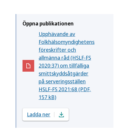
Öppna publikationen
Upphävande av
Folkhälsomyndighetens
föreskrifter och
allmänna råd (HSLF-FS
2020:37) om tillfälliga
(Öppnas i nytt fönster)
smittskyddsåtgärder
på serveringsställen
HSLF-FS 2021:68 (PDF,
157 kB)
Ladda ner