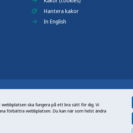
Kakor (cookies)
Hantera kakor
In English
r
n nationell kunskapsmyndighet som
et gör myndigheten genom att utveckla
webbplatsen ska fungera på ett bra sätt för dig. Vi
tt främja hälsa, förebygga ohälsa och
nna förbättra webbplatsen. Du kan när som helst ändra
en folkhälsa som stärker samhällets