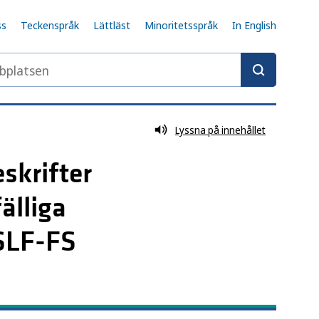
ss
Teckenspråk
Lättläst
Minoritetsspråk
In English
latsen
Lyssna på innehållet
skrifter
älliga
HSLF-FS