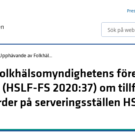
Pre
Sök på webbp
Upphävande av Folkhälsomyndighetens föreskrifter och allmänna råd (HSLF-FS 2020:37) om tillfälliga smittskyddsåtgärder på serveringsställen HSLF-FS 2021:68
olkhälsomyndighetens före
(HSLF-FS 2020:37) om tillf
der på serveringsställen 