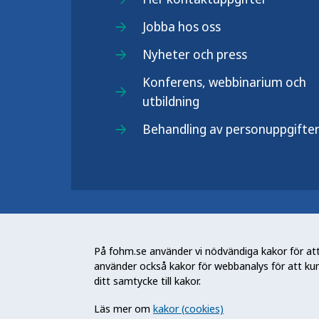
Jobba hos oss
Nyheter och press
Konferens, webbinarium och
utbildning
Behandling av personuppgifte
Folkhälsomyndigheten (Fohm) är e
arbetar för en bättre folkhälsa. D
På fohm.se använder vi nödvändiga kakor för att 
och stödja samhällets arbete med a
använder också kakor för webbanalys för att ku
skydda mot hälsohot. Vår vision är 
ditt samtycke till kakor.
utveckling.
Läs mer om
kakor (cookies)