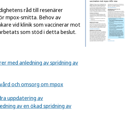
ndighetens råd till resenärer
 för mpox-smitta. Behov av
are vid klinik som vaccinerar mot
rbetats som stöd i detta beslut.
er med anledning av spridning av
om vård och omsorg om mpox
dra uppdatering av
ning av en ökad spridning av