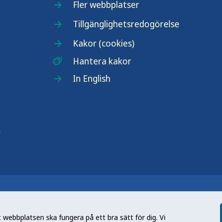
Fler webbplatser
Tillgänglighetsredogörelse
Kakor (cookies)
Hantera kakor
In English
r
n nationell kunskapsmyndighet som
et gör myndigheten genom att utveckla
webbplatsen ska fungera på ett bra sätt för dig. Vi