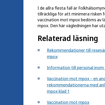
I de allra flesta fall är Folkhälsomy
tillräckliga för att minimera risken
vaccination mot mpox bedöms av läk
mpox. Den här vägledningen har uta
Relaterad läsning
Rekommendationer till resenär
mpox
Information till personal in
Vaccination mot mpox – en an
rekommendationerna med anled
mpox klad 1
Vaccination mot mpox