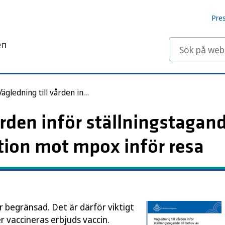
Pre
Sök på webbp
Vägledning till vården inför ställningstagande till behov av vaccination mot mpox inför resa
rden inför ställningstagande
tion mot mpox inför resa
är begränsad. Det är därför viktigt
 vaccineras erbjuds vaccin.