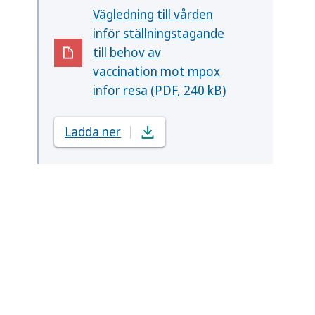
Vägledning till vården
inför ställningstagande
till behov av
(Öppnas i nytt fönster)
vaccination mot mpox
inför resa (PDF, 240 kB)
Ladda ner