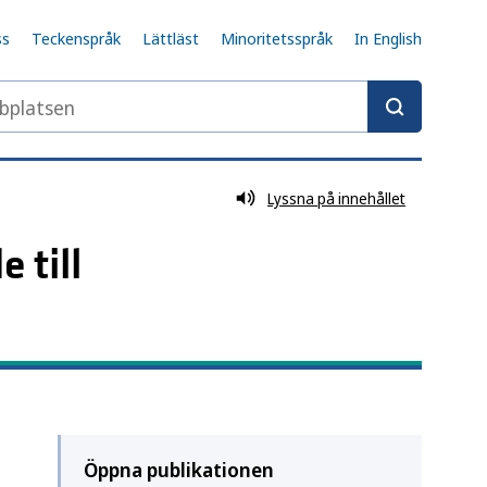
ss
Teckenspråk
Lättläst
Minoritetsspråk
In English
latsen
Lyssna på innehållet
 till
Öppna publikationen