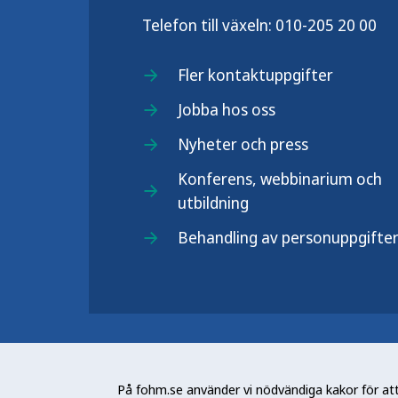
Telefon till växeln:
010-205 20 00
Fler kontaktuppgifter
Jobba hos oss
Nyheter och press
Konferens, webbinarium och
utbildning
Behandling av personuppgifte
Folkhälsomyndigheten (Fohm) är e
arbetar för en bättre folkhälsa. D
På fohm.se använder vi nödvändiga kakor för att 