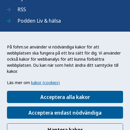
RSS
Podden Liv & hälsa
På fohm.se använder vi nödvändiga kakor för att
webbplatsen ska fungera på ett bra sätt för dig. Vi använder
Folkhälsomyndigheten (Fohm) är en nationell
också kakor för webbanalys för att kunna förbättra
kunskapsmyndighet som arbetar för en bättre
webbplatsen. Du kan när som helst ändra ditt samtycke till
folkhälsa. Det gör myndigheten genom att
kakor.
utveckla och stödja samhällets arbete med att
Läs mer om
kakor (cookies)
främja hälsa, förebygga ohälsa och skydda mot
hälsohot. Vår vision är en folkhälsa som stärker
Acceptera alla kakor
samhällets utveckling.
Acceptera endast nödvändiga
Hantera kakor