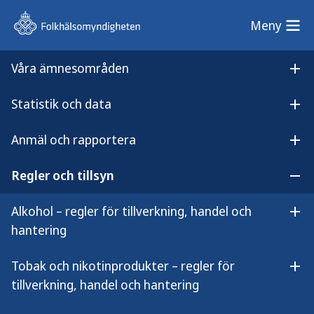
Meny
Meny
Våra ämnesområden
Sök på webbplatsen
Öp
Statistik och data
Lyssna på
Öpp
Bekämpningsmedel med särskilt omfattande kunskapskrav
innehållet
Anmäl och rapportera
Bekämpningsmedel med
Öpp
särskilt omfattande
Regler och tillsyn
Öpp
kunskapskrav
Alkohol – regler för tillverkning, handel och
Öpp
hantering
Tobak och nikotinprodukter – regler för
Öpp
tillverkning, handel och hantering
Vissa växtskyddsmedel och
biocidprodukter kan vara särskilt