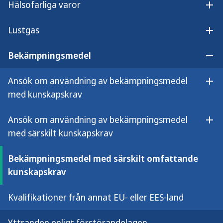
Hälsofarliga varor
Öpp
riskfyllda att använda. De kräver därför
tillstånd från Folkhälsomyndigheten för
Lustgas
Öpp
användning av bekämpningsmedel med
Bekämpningsmedel
särskilt omfattande kunskapskrav. Här
Öp
hittar du de produkter som omfattas.
Ansök om användning av bekämpningsmedel
Öpp
med kunskapskrav
De bekämpningsmedel som anges nedan kräver
Ansök om användning av bekämpningsmedel
Folkhälsomyndighetens användningstillstånd för
Öpp
bekämpningsmedel med särskilt omfattande
med särskilt kunskapskrav
kunskapskrav. Användningstillståndet omfattar
Bekämpningsmedel med särskilt omfattande
följande användningsområden:
kunskapskrav
biocidprodukter för att skydda bostäder och
lokaler för allmänna ändamål, samt
Kvalifikationer från annat EU- eller EES-land
växtskyddsmedel i och omkring lagerlokaler
Yttranden enligt förstörandelagen