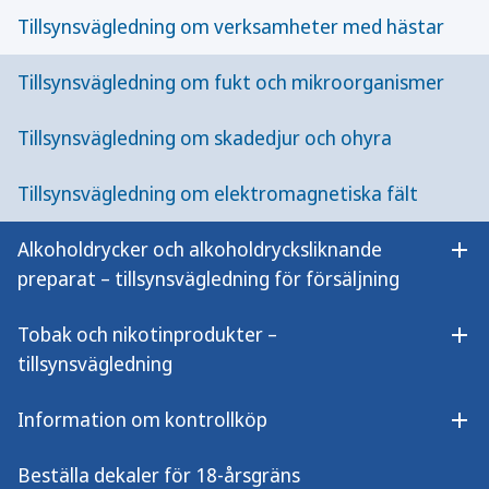
erfarenhet om bassängbad. Deras föreläsningar
Tillsynsvägledning om verksamheter med hästar
syftar till att bredda webbinariet men utgör inte i
sig någon tillsynsvägledning.
Tillsynsvägledning om fukt och mikroorganismer
Tillsynsvägledning om skadedjur och ohyra
Läs mer
Tillsynsvägledning om elektromagnetiska fält
Frågor och svar om tillsyn av bassängbad
Alkoholdrycker och alkoholdrycksliknande
Öpp
Folkhälsomyndighetens allmänna råd om
preparat – tillsynsvägledning för försäljning
bassängbad HSLF-FS 2021:11
Tobak och nikotinprodukter –
Öpp
tillsynsvägledning
Klagomål från privatpersoner riktas i första
Information om kontrollköp
Öpp
hand till badanläggningen
Har du som privatperson klagomål på hygien, städning,
Beställa dekaler för 18-årsgräns
luft- eller vattenkvalitet eller dylikt i ett bassängbad