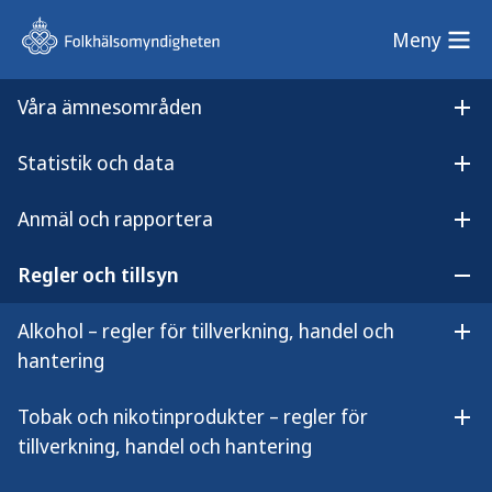
Meny
Meny
Våra ämnesområden
Sök på webbplatsen
Öp
Statistik och data
Lyssna på
Öpp
Tillsynsvägledning om bassängbad
innehållet
Anmäl och rapportera
Tillsynsvägledning om
Öpp
bassängbad
Regler och tillsyn
Öpp
Alkohol – regler för tillverkning, handel och
Öpp
hantering
Folkhälsomyndighetens allmänna råd
Tobak och nikotinprodukter – regler för
Öpp
och vägledning om bassängbad utgör
tillverkning, handel och hantering
hjälpmedel för tillsynsmyndigheterna i