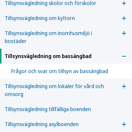
Tillsynsvägledning skolor och förskolor
Öpp
Tillsynsvägledning om kyltorn
Öpp
Tillsynsvägledning om inomhusmiljö i
Öpp
bostäder
Tillsynsvägledning om bassängbad
Öpp
Frågor och svar om tillsyn av bassängbad
Webbinarium om vägledningen
Folkhälsomyndigheten anordnade ett
Tillsynsvägledning om lokaler för vård och
Öpp
webbinarium den 22 april 2021, där bland annat
omsorg
de nya allmänna råden och vägledningen
presenterades. Under webbinariet deltog både
Tillsynsvägledning tillfälliga boenden
Folkhälsomyndighetens utredare och inbjudna
externa föreläsare som inte arbetar på
Tillsynsvägledning asylboenden
Folkhälsomyndigheten. De externa deltagarna var
Öpp
inbjudna för att bidra med sin egen kunskap och