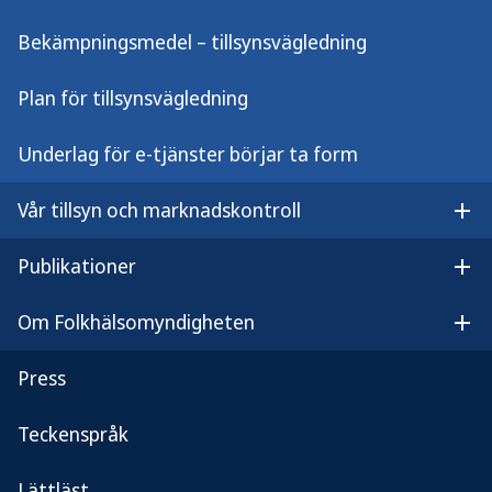
ska du i första hand vända dig till verksamheten. Om
Bekämpningsmedel – tillsynsvägledning
inte det hjälper kontaktar du kommunens miljö- och
hälsoskyddskontor, vilka då kan ställa krav på
Plan för tillsynsvägledning
verksamheten.
Underlag för e-tjänster börjar ta form
Vår tillsyn och marknadskontroll
Uppdaterad:
18 mars 2022
Öpp
Publikationer
Skriv ut
Öpp
Om Folkhälsomyndigheten
Öp
Frågor om hälsoskydd
Press
Folkhälsomyndigheten ger tillsynsvägledning enligt
miljöbalkens hälso­skydds­regler.
Teckenspråk
halsoskydd@fohm.se
Lättläst