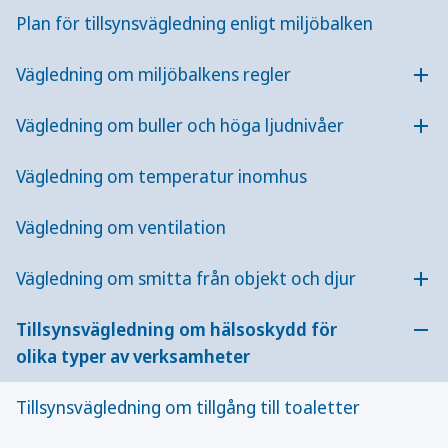
(1998:899) om miljöfarlig verksamhet och
Plan för tillsynsvägledning enligt miljöbalken
hälsoskydd. Bassängbad är enligt 38 § i samma
förordning anmälningspliktiga till miljö- och
Vägledning om miljöbalkens regler
Öpp
hälsoskyddsnämnden i den kommun där
verksamheten ska drivas eller arrangeras.
Vägledning om buller och höga ljudnivåer
Öpp
Vägledning om temperatur inomhus
Vägledning om bassängbad
Publicerad:
5 februari 2021
Vägledning om ventilation
Uppdaterad:
27 januari 2023
Vägledning om smitta från objekt och djur
Vägledningen om bassängbad är ett hjälpmedel
Öpp
för tillsynsmyndigheterna i deras tillsyn enligt
Tillsynsvägledning om hälsoskydd för
miljöbalken. Den kan också användas av
Öpp
olika typer av verksamheter
verksamhetsutövare och andra intresserade.
Tillsynsvägledning om tillgång till toaletter