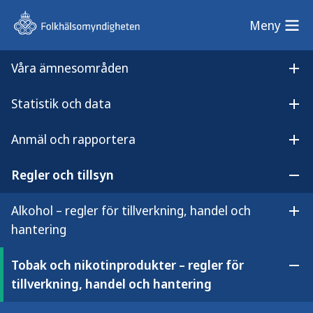
Meny
Meny
Våra ämnesområden
Sök på webbplatsen
Öp
Statistik och data
Lyssna på
Öpp
Tobak och nikotinprodukter – regler för tillverkning, handel och hantering
innehållet
Anmäl och rapportera
Tobak och nikotinprodukter –
Öpp
regler för tillverkning, handel
Regler och tillsyn
Öpp
och hantering
Alkohol – regler för tillverkning, handel och
Öpp
hantering
Tobak och nikotinprodukter – regler för
Öpp
tillverkning, handel och hantering
Här kan du läsa om de regler som gäller
för dig som tillverkar, importerar, inför,