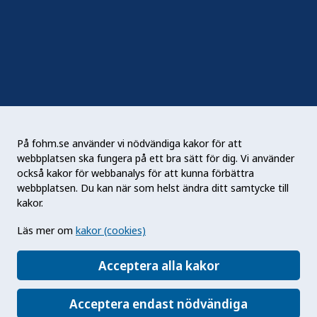
Nyhetsbrev
RSS
Podden Liv & hälsa
På fohm.se använder vi nödvändiga kakor för att
webbplatsen ska fungera på ett bra sätt för dig. Vi använder
Folkhälsomyndigheten (Fohm) är en nationell
också kakor för webbanalys för att kunna förbättra
kunskapsmyndighet som arbetar för en bättre
webbplatsen. Du kan när som helst ändra ditt samtycke till
folkhälsa. Det gör myndigheten genom att
kakor.
utveckla och stödja samhällets arbete med att
Läs mer om
kakor (cookies)
främja hälsa, förebygga ohälsa och skydda mot
hälsohot. Vår vision är en folkhälsa som stärker
Acceptera alla kakor
samhällets utveckling.
Acceptera endast nödvändiga