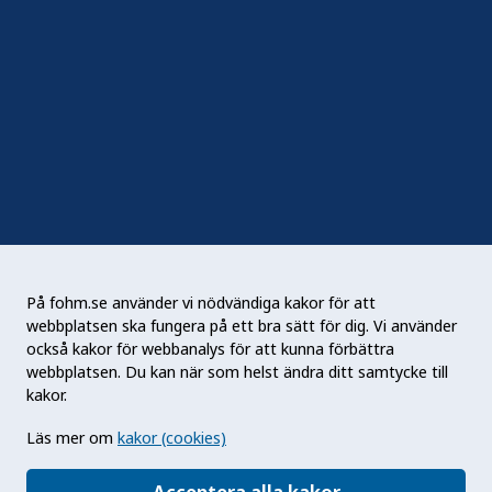
Följ oss
Sociala medier
Nyhetsbrev
RSS
Podden Liv & hälsa
På fohm.se använder vi nödvändiga kakor för att
webbplatsen ska fungera på ett bra sätt för dig. Vi använder
Folkhälsomyndigheten (Fohm) är en nationell
också kakor för webbanalys för att kunna förbättra
kunskapsmyndighet som arbetar för en bättre
webbplatsen. Du kan när som helst ändra ditt samtycke till
folkhälsa. Det gör myndigheten genom att
kakor.
utveckla och stödja samhällets arbete med att
Läs mer om
kakor (cookies)
främja hälsa, förebygga ohälsa och skydda mot
hälsohot. Vår vision är en folkhälsa som stärker