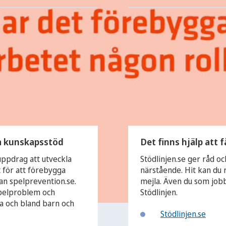
a kunskapsstöd
Det finns hjälp att f
ppdrag att utveckla
Stödlinjen.se ger råd oc
 för att förebygga
närstående. Hit kan du 
n spelprevention.se.
mejla. Även du som job
spelproblem och
Stödlinjen.
a och bland barn och
Stödlinjen.se