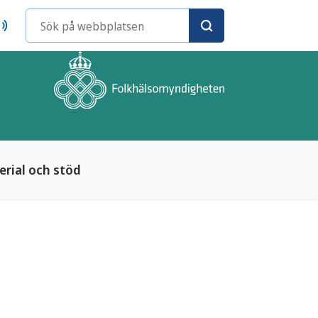
Sökord
rial och stöd