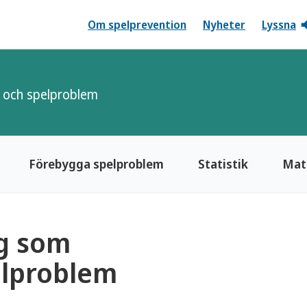
Om spelprevention
Nyheter
Lyssna
 och spelproblem
Förebygga spelproblem
Statistik
Mate
ig som
elproblem
se