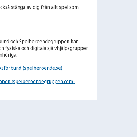
ckså stänga av dig från allt spel som
bund och Spelberoendegruppen har
h fysiska och digitala självhjälpsgrupper
nhöriga.
ksförbund (spelberoende.se)
ppen (spelberoendegruppen.com)