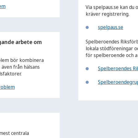
lem
Via spelpaus.se kan du o
kräver registrering.
spelpaus.se
ggande arbete om
Spelberoendes Riksför
lokala stödföreningar oc
för spelberoende och a
blem bör kombinera
å även från hälsans
Spelberoendes Ri
sfaktorer.
Spelberoendegru
roblem
 mest centrala