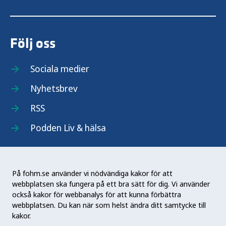
Följ oss
Sociala medier
Nyhetsbrev
RSS
Podden Liv & hälsa
På fohm.se använder vi nödvändiga kakor för att
webbplatsen ska fungera på ett bra sätt för dig. Vi använder
Folkhälsomyndigheten (Fohm) är en nationell
också kakor för webbanalys för att kunna förbättra
kunskapsmyndighet som arbetar för en bättre
webbplatsen. Du kan när som helst ändra ditt samtycke till
folkhälsa. Det gör myndigheten genom att
kakor.