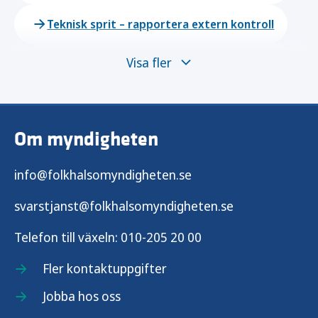
Teknisk sprit – rapportera extern kontroll
Visa fler
Teknisk sprit och alkoholhaltiga preparat –
anmäl försäljning
Teknisk sprit och alkoholhaltiga preparat –
Om myndigheten
ansök om dispens
info@folkhalsomyndigheten.se
svarstjanst@folkhalsomyndigheten.se
Telefon till växeln:
010-205 20 00
Fler kontaktuppgifter
Jobba hos oss