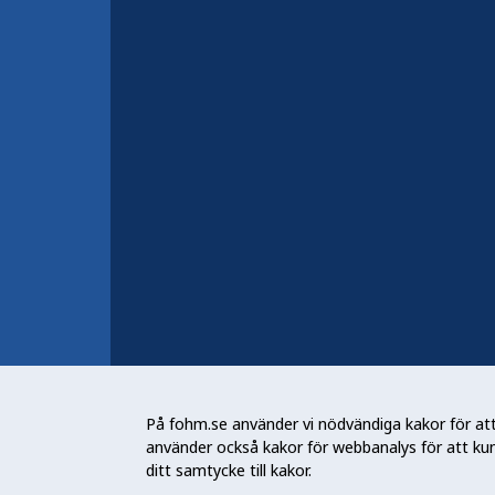
Fler kontaktuppgifter
Jobba hos oss
Nyheter och press
Konferens, webbinarium och
utbildning
Behandling av personuppgifte
Folkhälsomyndigheten (Fohm) är e
arbetar för en bättre folkhälsa. D
På fohm.se använder vi nödvändiga kakor för att 
och stödja samhällets arbete med a
använder också kakor för webbanalys för att ku
skydda mot hälsohot. Vår vision är 
ditt samtycke till kakor.