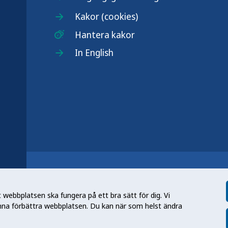
Kakor (cookies)
Hantera kakor
In English
r
n nationell kunskapsmyndighet som
et gör myndigheten genom att utveckla
webbplatsen ska fungera på ett bra sätt för dig. Vi
tt främja hälsa, förebygga ohälsa och
nna förbättra webbplatsen. Du kan när som helst ändra
en folkhälsa som stärker samhällets