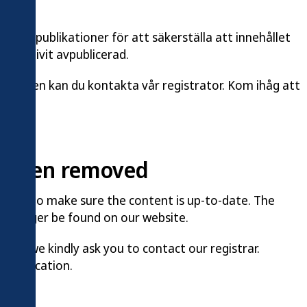
åra publikationer för att säkerställa att innehållet
 har blivit avpublicerad.
kationen kan du kontakta vår registrator. Kom ihåg att
s been removed
tions to make sure the content is up-to-date. The
 no longer be found on our website.
cation we kindly ask you to contact our registrar.
e publication.