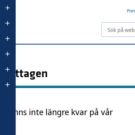
Öppna undermeny för Våra ämnesområden
Pre
Öppna undermeny för Statistik och data
Sök på webbp
Öppna undermeny för Anmäl och rapportera
Öppna undermeny för Regler och tillsyn
 borttagen
Öppna undermeny för Publikationer
Öppna undermeny för Om Folkhälsomyndigheten
r finns inte längre kvar på vår