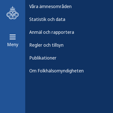
Våra ämnesområden
Statistik och data
Anmäl och rapportera
Meny
Regler och tillsyn
Publikationen är borttagen
Publikationer
Publikationen är
Om Folkhälsomyndigheten
Den publikation du söke
webbplats.