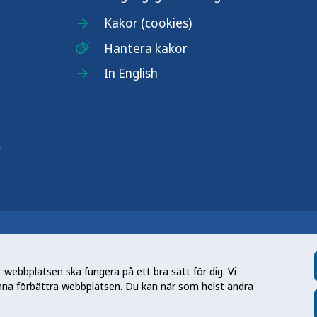
Kakor (cookies)
Hantera kakor
In English
r
n nationell kunskapsmyndighet som
et gör myndigheten genom att utveckla
webbplatsen ska fungera på ett bra sätt för dig. Vi
tt främja hälsa, förebygga ohälsa och
nna förbättra webbplatsen. Du kan när som helst ändra
en folkhälsa som stärker samhällets