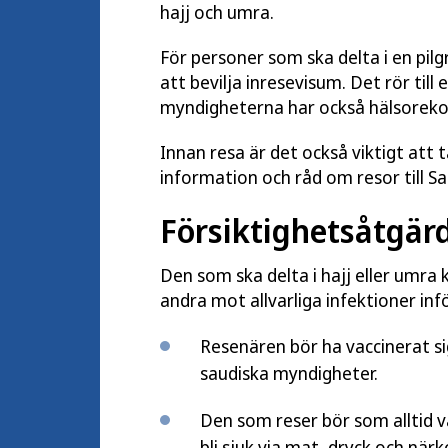
hajj och umra.
För personer som ska delta i en pil
att bevilja inresevisum. Det rör til
myndigheterna har också hälsorekom
Innan resa är det också viktigt att
information och råd om resor till Sa
Försiktighetsåtgärd
Den som ska delta i hajj eller umra 
andra mot allvarliga infektioner inf
Resenären bör ha vaccinerat s
saudiska myndigheter.
Den som reser bör som alltid 
bli sjuk via mat, dryck och nä