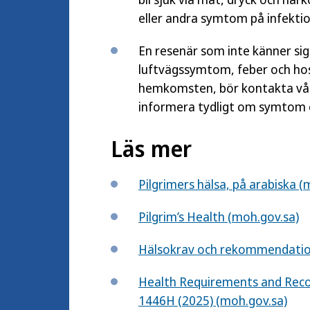
eller andra symtom på infekti
En resenär som inte känner sig
luftvägssymtom, feber och host
hemkomsten, bör kontakta vård
informera tydligt om symtom o
Läs mer
Pilgrimers hälsa, på arabiska (
Pilgrim’s Health (moh.gov.sa)
Hälsokrav och rekommendatione
Health Requirements and Recom
1446H (2025) (moh.gov.sa)