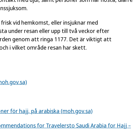
onssjuksom.
 frisk vid hemkomst, eller insjuknar med
a under resan eller upp till två veckor efter
en genom att ringa 1177. Det är viktigt att
ch i vilket område resan har skett.
moh.gov.sa)
r för hajj, på arabiska (moh.gov.sa)
mendations for Travelersto Saudi Arabia for Hajj –