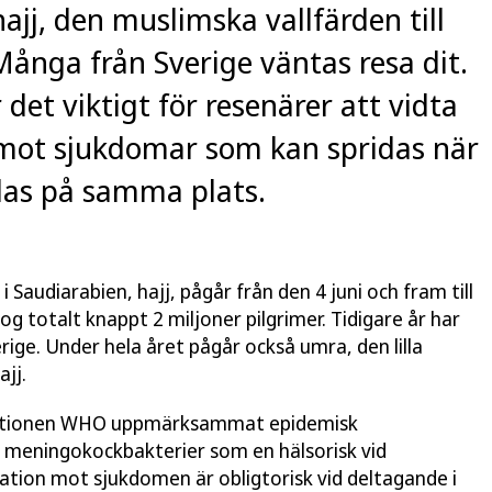
ajj, den muslimska vallfärden till
Många från Sverige väntas resa dit.
det viktigt för resenärer att vidta
mot sjukdomar som kan spridas när
as på samma plats.
 Saudiarabien, hajj, pågår från den 4 juni och fram till
g totalt knappt 2 miljoner pilgrimer. Tidigare år har
erige. Under hela året pågår också umra, den lilla
ajj.
isationen WHO uppmärksammat epidemisk
 meningokockbakterier som en hälsorisk vid
ination mot sjukdomen är obligtorisk vid deltagande i