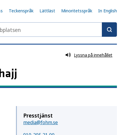
ss
Teckenspråk
Lättläst
Minoritetsspråk
In English
latsen
Lyssna på innehållet
hajj
Presstjänst
media@fohm.se