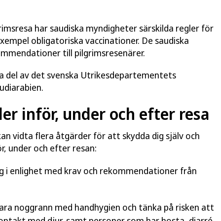
grimsresa har saudiska myndigheter särskilda regler för
l exempel obligatoriska vaccinationer. De saudiska
mendationer till pilgrimsresenärer.
 ta del av det svenska Utrikesdepartementets
udiarabien.
er inför, under och efter resa
kan vidta flera åtgärder för att skydda dig själv och
ör, under och efter resan:
ig i enlighet med krav och rekommendationer från
vara noggrann med handhygien och tänka på risken att
rkontakt med djur, samt personer som har hosta, diarré