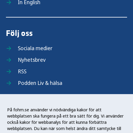
In English
Följ oss
Sociala medier
Nyhetsbrev
RSS
Podden Liv & hälsa
På fohm.se använder vi nödvändiga kakor för att
webbplatsen ska fungera på ett bra sätt för dig. Vi använder
Folkhälsomyndigheten (Fohm) är en nationell
också kakor för webbanalys för att kunna förbättra
kunskapsmyndighet som arbetar för en bättre
webbplatsen. Du kan när som helst ändra ditt samtycke till