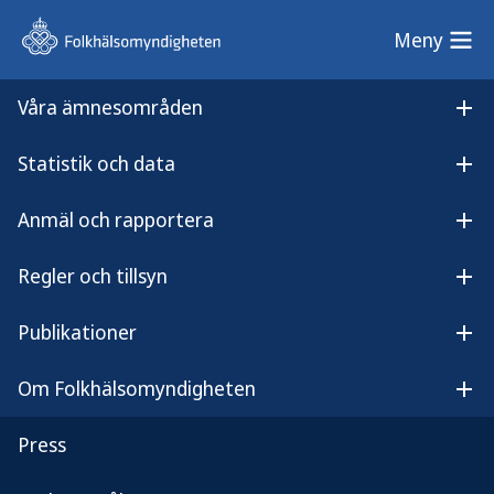
Meny
Meny
Våra ämnesområden
Sök på webbplatsen
Öp
Statistik och data
Lyssna på innehållet
Öpp
Juni
Juni
Anmäl och rapportera
Öpp
Regler och tillsyn
Öpp
Publikationer
Öpp
Filtrera nyheter
Om Folkhälsomyndigheten
Öp
16 träffar inom
Nyheter
Press