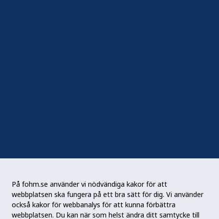
In English
Följ oss
Sociala medier
Nyhetsbrev
RSS
Podden Liv & hälsa
På fohm.se använder vi nödvändiga kakor för att
webbplatsen ska fungera på ett bra sätt för dig. Vi använder
Folkhälsomyndigheten (Fohm) är en nationell
också kakor för webbanalys för att kunna förbättra
kunskapsmyndighet som arbetar för en bättre
webbplatsen. Du kan när som helst ändra ditt samtycke till