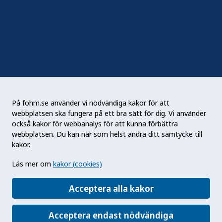
Sociala medier
Nyhetsbrev
RSS
Podden Liv & hälsa
På fohm.se använder vi nödvändiga kakor för att
webbplatsen ska fungera på ett bra sätt för dig. Vi använder
Folkhälsomyndigheten (Fohm) är en nationell
också kakor för webbanalys för att kunna förbättra
kunskapsmyndighet som arbetar för en bättre
webbplatsen. Du kan när som helst ändra ditt samtycke till
folkhälsa. Det gör myndigheten genom att
kakor.
utveckla och stödja samhällets arbete med att
Läs mer om
kakor (cookies)
främja hälsa, förebygga ohälsa och skydda mot
hälsohot. Vår vision är en folkhälsa som stärker
Acceptera alla kakor
samhällets utveckling.
Acceptera endast nödvändiga