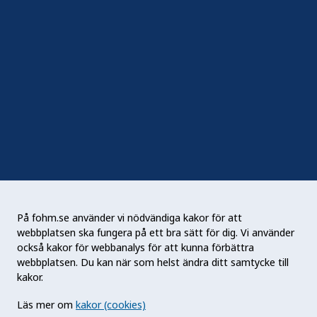
Följ oss
Sociala medier
Nyhetsbrev
RSS
Podden Liv & hälsa
På fohm.se använder vi nödvändiga kakor för att
webbplatsen ska fungera på ett bra sätt för dig. Vi använder
Folkhälsomyndigheten (Fohm) är en nationell
också kakor för webbanalys för att kunna förbättra
kunskapsmyndighet som arbetar för en bättre
webbplatsen. Du kan när som helst ändra ditt samtycke till
folkhälsa. Det gör myndigheten genom att
kakor.
utveckla och stödja samhällets arbete med att
Läs mer om
kakor (cookies)
främja hälsa, förebygga ohälsa och skydda mot