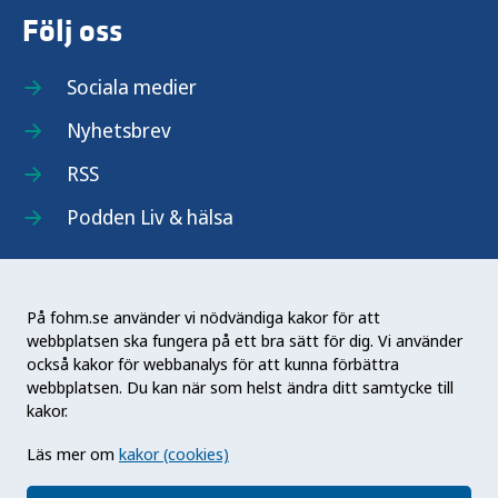
Följ oss
Sociala medier
Nyhetsbrev
RSS
Podden Liv & hälsa
På fohm.se använder vi nödvändiga kakor för att
webbplatsen ska fungera på ett bra sätt för dig. Vi använder
Folkhälsomyndigheten (Fohm) är en nationell
också kakor för webbanalys för att kunna förbättra
kunskapsmyndighet som arbetar för en bättre
webbplatsen. Du kan när som helst ändra ditt samtycke till
folkhälsa. Det gör myndigheten genom att
kakor.
utveckla och stödja samhällets arbete med att
Läs mer om
kakor (cookies)
främja hälsa, förebygga ohälsa och skydda mot