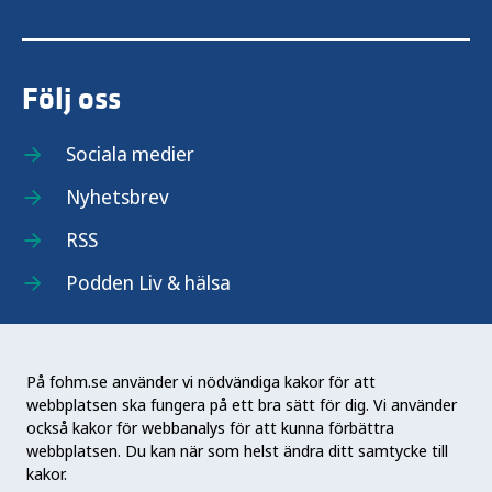
Följ oss
Sociala medier
Nyhetsbrev
RSS
Podden Liv & hälsa
På fohm.se använder vi nödvändiga kakor för att
webbplatsen ska fungera på ett bra sätt för dig. Vi använder
Folkhälsomyndigheten (Fohm) är en nationell
också kakor för webbanalys för att kunna förbättra
kunskapsmyndighet som arbetar för en bättre
webbplatsen. Du kan när som helst ändra ditt samtycke till
folkhälsa. Det gör myndigheten genom att
kakor.