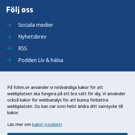
Följ oss
Sociala medier
Nyhetsbrev
RSS
Podden Liv & hälsa
På fohm.se använder vi nödvändiga kakor för att
webbplatsen ska fungera på ett bra sätt för dig. Vi använder
Folkhälsomyndigheten (Fohm) är en nationell
också kakor för webbanalys för att kunna förbättra
kunskapsmyndighet som arbetar för en bättre
webbplatsen. Du kan när som helst ändra ditt samtycke till
folkhälsa. Det gör myndigheten genom att
kakor.
utveckla och stödja samhällets arbete med att
Läs mer om
kakor (cookies)
främja hälsa, förebygga ohälsa och skydda mot