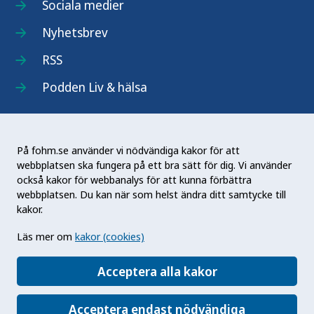
Sociala medier
Nyhetsbrev
RSS
Podden Liv & hälsa
På fohm.se använder vi nödvändiga kakor för att
webbplatsen ska fungera på ett bra sätt för dig. Vi använder
Folkhälsomyndigheten (Fohm) är en nationell
också kakor för webbanalys för att kunna förbättra
kunskapsmyndighet som arbetar för en bättre
webbplatsen. Du kan när som helst ändra ditt samtycke till
folkhälsa. Det gör myndigheten genom att
kakor.
utveckla och stödja samhällets arbete med att
Läs mer om
kakor (cookies)
främja hälsa, förebygga ohälsa och skydda mot
hälsohot. Vår vision är en folkhälsa som stärker
Acceptera alla kakor
samhällets utveckling.
Acceptera endast nödvändiga