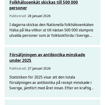
Folkhälsoenkät skickas till 500 000
personer
Publicerad:
28 januari 2026
I dagarna skickas den Nationella folkhälsoenkäten
Hälsa på lika villkor ut till nästan 500 000 slumpvis
utvalda personer som är folkbokförda i Sverige.
Undersökningen ger kunskap om hälsa och
välbefinnande bland personer som är 16 år eller
äldre.
Försäljningen av antibiotika minskade
under 2025
Publicerad:
27 januari 2026
Statistiken för 2025 visar att den totala
försäljningen av antibiotika på recept minskade i
Sverige, jämfört med året innan. Efter en kraftig
nedgång under covid-19-pandemin steg
försäljningen under 2022 och 2023.