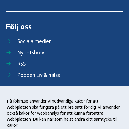
Följ oss
Sociala medier
Nyhetsbrev
RSS
Podden Liv & hälsa
På fohm.se använder vi nödvändiga kakor för att
webbplatsen ska fungera på ett bra sätt för dig. Vi använder
Folkhälsomyndigheten (Fohm) är en nationell
också kakor för webbanalys för att kunna förbättra
kunskapsmyndighet som arbetar för en bättre
webbplatsen. Du kan när som helst ändra ditt samtycke till
folkhälsa. Det gör myndigheten genom att
kakor.