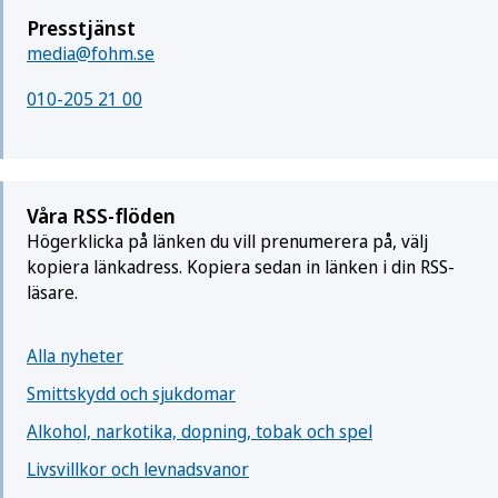
Presstjänst
media@fohm.se
010-205 21 00
Våra RSS-flöden
Högerklicka på länken du vill prenumerera på, välj
kopiera länkadress. Kopiera sedan in länken i din RSS-
läsare.
Alla nyheter
Smittskydd och sjukdomar
Alkohol, narkotika, dopning, tobak och spel
Livsvillkor och levnadsvanor