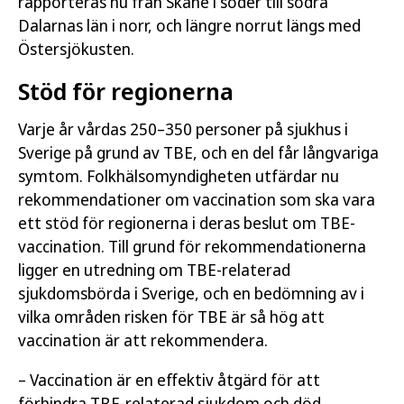
rapporteras nu från Skåne i söder till södra
Dalarnas län i norr, och längre norrut längs med
Östersjökusten.
Stöd för regionerna
Varje år vårdas 250–350 personer på sjukhus i
Sverige på grund av TBE, och en del får långvariga
symtom. Folkhälsomyndigheten utfärdar nu
rekommendationer om vaccination som ska vara
ett stöd för regionerna i deras beslut om TBE-
vaccination. Till grund för rekommendationerna
ligger en utredning om TBE-relaterad
sjukdomsbörda i Sverige, och en bedömning av i
vilka områden risken för TBE är så hög att
vaccination är att rekommendera.
– Vaccination är en effektiv åtgärd för att
förhindra TBE-relaterad sjukdom och död.