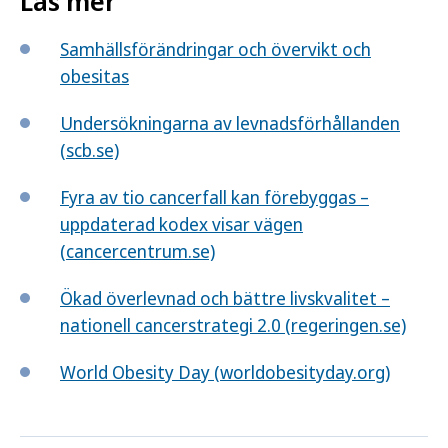
Läs mer
Samhällsförändringar och övervikt och
obesitas
Undersökningarna av levnadsförhållanden
(scb.se)
Fyra av tio cancerfall kan förebyggas –
uppdaterad kodex visar vägen
(cancercentrum.se)
Ökad överlevnad och bättre livskvalitet –
nationell cancerstrategi 2.0 (regeringen.se)
World Obesity Day (worldobesityday.org)